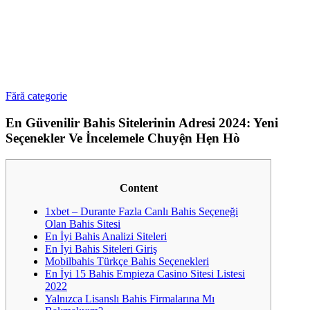
Fără categorie
En Güvenilir Bahis Sitelerinin Adresi 2024: Yeni
Seçenekler Ve İncelemele Chuyện Hẹn Hò
Content
1xbet – Durante Fazla Canlı Bahis Seçeneği
Olan Bahis Sitesi
En İyi Bahis Analizi Siteleri
En İyi Bahis Siteleri Giriş
Mobilbahis Türkçe Bahis Seçenekleri
En İyi 15 Bahis Empieza Casino Sitesi Listesi
2022
Yalnızca Lisanslı Bahis Firmalarına Mı