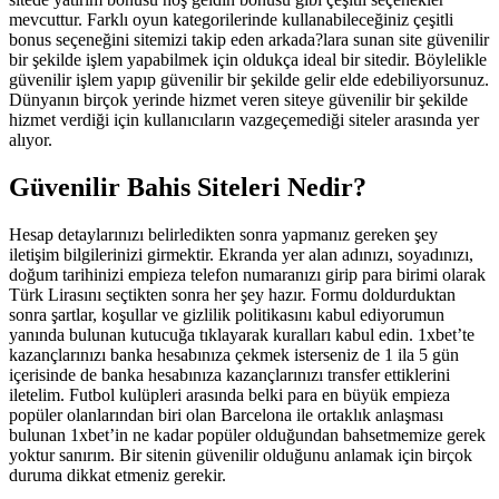
mevcuttur. Farklı oyun kategorilerinde kullanabileceğiniz çeşitli
bonus seçeneğini sitemizi takip eden arkada?lara sunan site güvenilir
bir şekilde işlem yapabilmek için oldukça ideal bir sitedir. Böylelikle
güvenilir işlem yapıp güvenilir bir şekilde gelir elde edebiliyorsunuz.
Dünyanın birçok yerinde hizmet veren siteye güvenilir bir şekilde
hizmet verdiği için kullanıcıların vazgeçemediği siteler arasında yer
alıyor.
Güvenilir Bahis Siteleri Nedir?
Hesap detaylarınızı belirledikten sonra yapmanız gereken şey
iletişim bilgilerinizi girmektir. Ekranda yer alan adınızı, soyadınızı,
doğum tarihinizi empieza telefon numaranızı girip para birimi olarak
Türk Lirasını seçtikten sonra her şey hazır. Formu doldurduktan
sonra şartlar, koşullar ve gizlilik politikasını kabul ediyorumun
yanında bulunan kutucuğa tıklayarak kuralları kabul edin. 1xbet’te
kazançlarınızı banka hesabınıza çekmek isterseniz de 1 ila 5 gün
içerisinde de banka hesabınıza kazançlarınızı transfer ettiklerini
iletelim. Futbol kulüpleri arasında belki para en büyük empieza
popüler olanlarından biri olan Barcelona ile ortaklık anlaşması
bulunan 1xbet’in ne kadar popüler olduğundan bahsetmemize gerek
yoktur sanırım. Bir sitenin güvenilir olduğunu anlamak için birçok
duruma dikkat etmeniz gerekir.