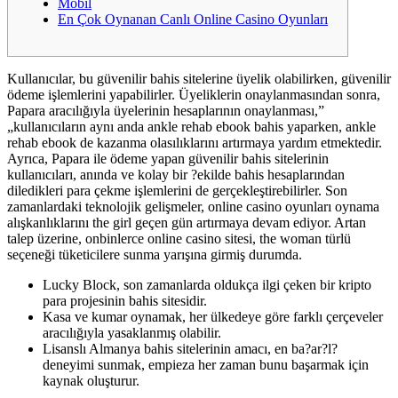
Mobil
En Çok Oynanan Canlı Online Casino Oyunları
Kullanıcılar, bu güvenilir bahis sitelerine üyelik olabilirken, güvenilir
ödeme işlemlerini yapabilirler. Üyeliklerin onaylanmasından sonra,
Papara aracılığıyla üyelerinin hesaplarının onaylanması,”
„kullanıcıların aynı anda ankle rehab ebook bahis yaparken, ankle
rehab ebook de kazanma olasılıklarını artırmaya yardım etmektedir.
Ayrıca, Papara ile ödeme yapan güvenilir bahis sitelerinin
kullanıcıları, anında ve kolay bir ?ekilde bahis hesaplarından
diledikleri para çekme işlemlerini de gerçekleştirebilirler. Son
zamanlardaki teknolojik gelişmeler, online casino oyunları oynama
alışkanlıklarını the girl geçen gün artırmaya devam ediyor. Artan
talep üzerine, onbinlerce online casino sitesi, the woman türlü
seçeneği tüketicilere sunma yarışına girmiş durumda.
Lucky Block, son zamanlarda oldukça ilgi çeken bir kripto
para projesinin bahis sitesidir.
Kasa ve kumar oynamak, her ülkedeye göre farklı çerçeveler
aracılığıyla yasaklanmış olabilir.
Lisanslı Almanya bahis sitelerinin amacı, en ba?ar?l?
deneyimi sunmak, empieza her zaman bunu başarmak için
kaynak oluşturur.