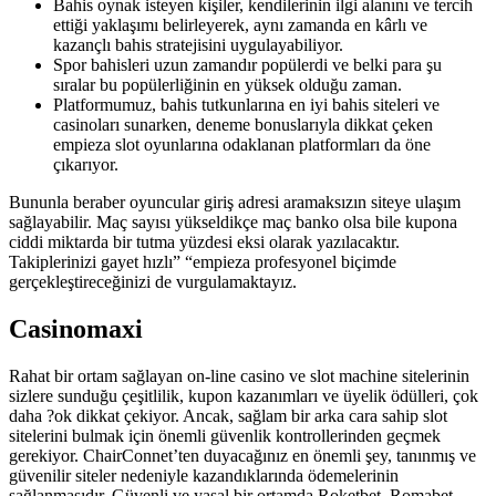
Bahis oynak isteyen kişiler, kendilerinin ilgi alanını ve tercih
ettiği yaklaşımı belirleyerek, aynı zamanda en kârlı ve
kazançlı bahis stratejisini uygulayabiliyor.
Spor bahisleri uzun zamandır popülerdi ve belki para şu
sıralar bu popülerliğinin en yüksek olduğu zaman.
Platformumuz, bahis tutkunlarına en iyi bahis siteleri ve
casinoları sunarken, deneme bonuslarıyla dikkat çeken
empieza slot oyunlarına odaklanan platformları da öne
çıkarıyor.
Bununla beraber oyuncular giriş adresi aramaksızın siteye ulaşım
sağlayabilir. Maç sayısı yükseldikçe maç banko olsa bile kupona
ciddi miktarda bir tutma yüzdesi eksi olarak yazılacaktır.
Takiplerinizi gayet hızlı” “empieza profesyonel biçimde
gerçekleştireceğinizi de vurgulamaktayız.
Casinomaxi
Rahat bir ortam sağlayan on-line casino ve slot machine sitelerinin
sizlere sunduğu çeşitlilik, kupon kazanımları ve üyelik ödülleri, çok
daha ?ok dikkat çekiyor. Ancak, sağlam bir arka cara sahip slot
sitelerini bulmak için önemli güvenlik kontrollerinden geçmek
gerekiyor. ChairConnet’ten duyacağınız en önemli şey, tanınmış ve
güvenilir siteler nedeniyle kazandıklarında ödemelerinin
sağlanmasıdır. Güvenli ve yasal bir ortamda Roketbet, Romabet,