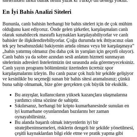
sitelerinden farklı olarak nenni yazık ki Türkçe dil desteği yoktur.
En İyi Bahis Analizi Siteleri
Bununla, canlı bahisin herhangi bir bahis siteleri için de çok mühim
olduğunu kast ediyoruz. Önde gelen şirketler, karşılaşmaları canlı
olarak sunabilecek masraflı kaynakları karşılayabiliyorlar ve canlı
bahisler ile ilişkilendirebiliyorlar. Çoğu durumda tek ihtiyacınız olan
tek şey hesabınızdaki bakiyenin artıda olması veya bir karşılaşmaya”
„bahis yatırmış olmanız (bu daha çok in yarışları için geçerli oluyor).
Canlı bahis ya da sobre azından sesli anlatım hizmeti sunmayan
sitelerinin adresleri listelerimizin üst sırasında asla göremeyeceksiniz.
Canlı yayın programı bölümümüz üzerinden ücretsiz spor
karşılaşmalarını izleyin. Bu canlı pazar çok hızlı bir şekilde gelişiyor
ve kesinlikle bu seçeneği sunan bir bahis sitesi aramalısınız; çünkü
buna sahip olmamak, bize göre gerçekten çok büyük bir eksiklik.
Bu arayışlar, kullanıcıların yüksek kazançlara ulaşmalarına
yardımcı olma sözüne de sahiptir.
Sıkılırsanız, herhangi bir kripto kumarhanesinde sunulan en
iyi kumarhane oyunlarından bazılarını her zaman
oynayabilirsiniz.
Bu alanda başarılı olmak isteyenlerin iyi bir
stratejibenimsemeleri, risklerin dengeli bir şekilde yönetilmesi,
çeşitli kaynaklardan bilgi elde etme ve pratik yapma gibi