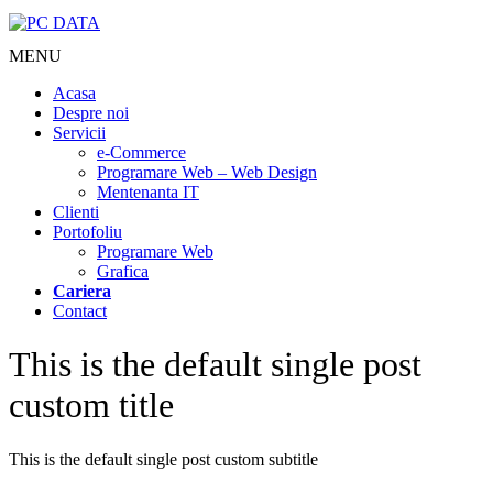
MENU
Acasa
Despre noi
Servicii
e-Commerce
Programare Web – Web Design
Mentenanta IT
Clienti
Portofoliu
Programare Web
Grafica
Cariera
Contact
This is the default single post
custom title
This is the default single post custom subtitle