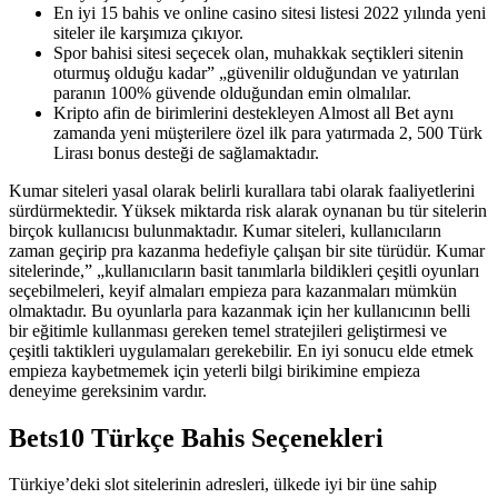
En iyi 15 bahis ve online casino sitesi listesi 2022 yılında yeni
siteler ile karşımıza çıkıyor.
Spor bahisi sitesi seçecek olan, muhakkak seçtikleri sitenin
oturmuş olduğu kadar” „güvenilir olduğundan ve yatırılan
paranın 100% güvende olduğundan emin olmalılar.
Kripto afin de birimlerini destekleyen Almost all Bet aynı
zamanda yeni müşterilere özel ilk para yatırmada 2, 500 Türk
Lirası bonus desteği de sağlamaktadır.
Kumar siteleri yasal olarak belirli kurallara tabi olarak faaliyetlerini
sürdürmektedir. Yüksek miktarda risk alarak oynanan bu tür sitelerin
birçok kullanıcısı bulunmaktadır. Kumar siteleri, kullanıcıların
zaman geçirip pra kazanma hedefiyle çalışan bir site türüdür. Kumar
sitelerinde,” „kullanıcıların basit tanımlarla bildikleri çeşitli oyunları
seçebilmeleri, keyif almaları empieza para kazanmaları mümkün
olmaktadır. Bu oyunlarla para kazanmak için her kullanıcının belli
bir eğitimle kullanması gereken temel stratejileri geliştirmesi ve
çeşitli taktikleri uygulamaları gerekebilir. En iyi sonucu elde etmek
empieza kaybetmemek için yeterli bilgi birikimine empieza
deneyime gereksinim vardır.
Bets10 Türkçe Bahis Seçenekleri
Türkiye’deki slot sitelerinin adresleri, ülkede iyi bir üne sahip