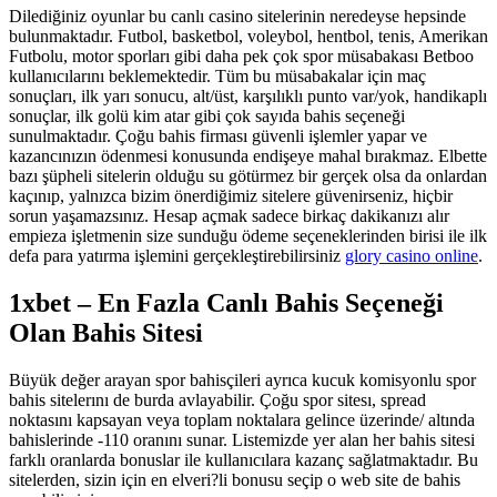
Dilediğiniz oyunlar bu canlı casino sitelerinin neredeyse hepsinde
bulunmaktadır. Futbol, basketbol, voleybol, hentbol, tenis, Amerikan
Futbolu, motor sporları gibi daha pek çok spor müsabakası Betboo
kullanıcılarını beklemektedir. Tüm bu müsabakalar için maç
sonuçları, ilk yarı sonucu, alt/üst, karşılıklı punto var/yok, handikaplı
sonuçlar, ilk golü kim atar gibi çok sayıda bahis seçeneği
sunulmaktadır. Çoğu bahis firması güvenli işlemler yapar ve
kazancınızın ödenmesi konusunda endişeye mahal bırakmaz. Elbette
bazı şüpheli sitelerin olduğu su götürmez bir gerçek olsa da onlardan
kaçınıp, yalnızca bizim önerdiğimiz sitelere güvenirseniz, hiçbir
sorun yaşamazsınız. Hesap açmak sadece birkaç dakikanızı alır
empieza işletmenin size sunduğu ödeme seçeneklerinden birisi ile ilk
defa para yatırma işlemini gerçekleştirebilirsiniz
glory casino online
.
1xbet – En Fazla Canlı Bahis Seçeneği
Olan Bahis Sitesi
Büyük değer arayan spor bahisçileri ayrıca kucuk komisyonlu spor
bahis sitelerını de burda avlayabilir. Çoğu spor sitesı, spread
noktasını kapsayan veya toplam noktalara gelince üzerinde/ altında
bahislerinde -110 oranını sunar. Listemizde yer alan her bahis sitesi
farklı oranlarda bonuslar ile kullanıcılara kazanç sağlatmaktadır. Bu
sitelerden, sizin için en elveri?li bonusu seçip o web site de bahis