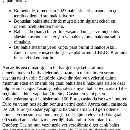
yapabilirsiniz.
Bu nedenle, dimension 2023 bahis siteleri arasında en çok
tercih edilenleri sunmak istiyoruz.
Bonuslar, bahis sitelerinde müşterilerin ilgisini çeken en
önemli özelliklerden biridir.
Bahisçi, herhangi bir zorluk yaşamadan” „çevrimiçi bahis
sitesinin ayrıntılarına erişim ve bahis yapma hakkına sahip
olmalıdır.
Bu bahis sitesinin yerel kripto para birimi Binance Akıllı
Zinciri üzerine inşa edilmiştir ve platformun LBLOCK adında
bir yerel tokeni vardır.
Ancak lisansı olmadığı için herhangi bir şirket tarafından
denetlenmeyen bahis sitelerinde kazanılan tutarı alırken sorun
yaşama riski vardır. Sektörde güvenilir olan ve üyelerini daima
memnun eden en önemli beş canlı bahis sitesi hakkında sizlere özel
bilgiler sunacağız. Yasadışı bahis sitesi arayan bahis oyuncuları Trbet
seçimini sıklıkla yaparlar. OneStep Casino en yeni gelen
kullanıcılarına spor bahislerinde 100 Euro, casinoda ise two hundred
Euro’ya varan hoş geldin bonusu vermektedir. Ayrıca canlı casinoda
ise 200 Euro’ya kadar yaptığınız harcamalarda %10 geri ödeme
bonusu vermesinin yanında müşteri desteğinin eleven. 00 ila goal.
00 saatleri arasında hizmet verdiğini aktaralım. Son olarak da
OneStep Casino’nun yazımızda yer verdiğimiz diğer canlı bahis