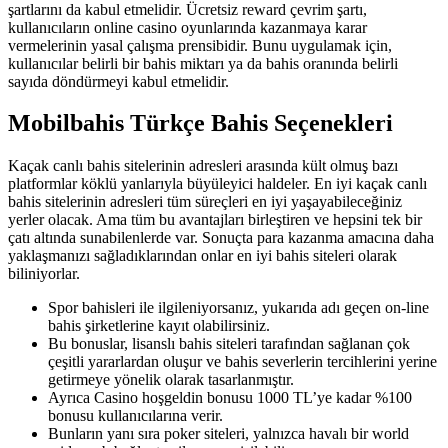
şartlarını da kabul etmelidir. Ücretsiz reward çevrim şartı,
kullanıcıların online casino oyunlarında kazanmaya karar
vermelerinin yasal çalışma prensibidir. Bunu uygulamak için,
kullanıcılar belirli bir bahis miktarı ya da bahis oranında belirli
sayıda döndürmeyi kabul etmelidir.
Mobilbahis Türkçe Bahis Seçenekleri
Kaçak canlı bahis sitelerinin adresleri arasında kült olmuş bazı
platformlar köklü yanlarıyla büyüleyici haldeler. En iyi kaçak canlı
bahis sitelerinin adresleri tüm süreçleri en iyi yaşayabileceğiniz
yerler olacak. Ama tüm bu avantajları birleştiren ve hepsini tek bir
çatı altında sunabilenlerde var. Sonuçta para kazanma amacına daha
yaklaşmanızı sağladıklarından onlar en iyi bahis siteleri olarak
biliniyorlar.
Spor bahisleri ile ilgileniyorsanız, yukarıda adı geçen on-line
bahis şirketlerine kayıt olabilirsiniz.
Bu bonuslar, lisanslı bahis siteleri tarafından sağlanan çok
çeşitli yararlardan oluşur ve bahis severlerin tercihlerini yerine
getirmeye yönelik olarak tasarlanmıştır.
Ayrıca Casino hoşgeldin bonusu 1000 TL’ye kadar %100
bonusu kullanıcılarına verir.
Bunların yanı sıra poker siteleri, yalnızca havalı bir world