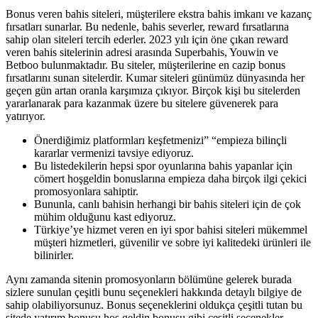
Bonus veren bahis siteleri, müşterilere ekstra bahis imkanı ve kazanç
fırsatları sunarlar. Bu nedenle, bahis severler, reward fırsatlarına
sahip olan siteleri tercih ederler. 2023 yılı için öne çıkan reward
veren bahis sitelerinin adresi arasında Superbahis, Youwin ve
Betboo bulunmaktadır. Bu siteler, müşterilerine en cazip bonus
fırsatlarını sunan sitelerdir. Kumar siteleri günümüz dünyasında her
geçen gün artan oranla karşımıza çıkıyor. Birçok kişi bu sitelerden
yararlanarak para kazanmak üzere bu sitelere güvenerek para
yatırıyor.
Önerdiğimiz platformları keşfetmenizi” “empieza bilinçli
kararlar vermenizi tavsiye ediyoruz.
Bu listedekilerin hepsi spor oyunlarına bahis yapanlar için
cömert hoşgeldin bonuslarına empieza daha birçok ilgi çekici
promosyonlara sahiptir.
Bununla, canlı bahisin herhangi bir bahis siteleri için de çok
mühim olduğunu kast ediyoruz.
Türkiye’ye hizmet veren en iyi spor bahisi siteleri mükemmel
müşteri hizmetleri, güvenilir ve sobre iyi kalitedeki ürünleri ile
bilinirler.
Aynı zamanda sitenin promosyonların bölümüne gelerek burada
sizlere sunulan çeşitli bunu seçenekleri hakkında detaylı bilgiye de
sahip olabiliyorsunuz. Bonus seçeneklerini oldukça çeşitli tutan bu
sitede yatırım bonusu hoş geldin bonusu gibi çeşitli seçenekler