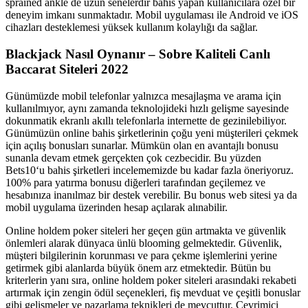
sprained ankle de uzun senelerdir bahis yapan kullanıcılara özel bir
deneyim imkanı sunmaktadır. Mobil uygulaması ile Android ve iOS
cihazları desteklemesi yüksek kullanım kolaylığı da sağlar.
Blackjack Nasıl Oynanır – Sobre Kaliteli Canlı
Baccarat Siteleri 2022
Günümüzde mobil telefonlar yalnızca mesajlaşma ve arama için
kullanılmıyor, aynı zamanda teknolojideki hızlı gelişme sayesinde
dokunmatik ekranlı akıllı telefonlarla internette de gezinilebiliyor.
Günümüzün online bahis şirketlerinin çoğu yeni müşterileri çekmek
için açılış bonusları sunarlar. Mümkün olan en avantajlı bonusu
sunanla devam etmek gerçekten çok cezbecidir. Bu yüzden
Bets10‘u bahis şirketleri incelememizde bu kadar fazla öneriyoruz.
100% para yatırma bonusu diğerleri tarafından geçilemez ve
hesabınıza inanılmaz bir destek verebilir. Bu bonus web sitesi ya da
mobil uygulama üzerinden hesap açılarak alınabilir.
Online holdem poker siteleri her geçen gün artmakta ve güvenlik
önlemleri alarak dünyaca ünlü blooming gelmektedir. Güvenlik,
müşteri bilgilerinin korunması ve para çekme işlemlerini yerine
getirmek gibi alanlarda büyük önem arz etmektedir. Bütün bu
kriterlerin yanı sıra, online holdem poker siteleri arasındaki rekabeti
artırmak için zengin ödül seçenekleri, fiş mevduat ve çeşitli bonuslar
gibi gelişmeler ve pazarlama teknikleri de mevcuttur. Çevrimiçi