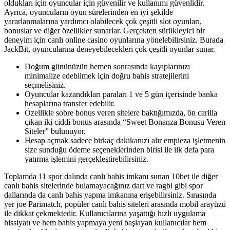
oldukları için oyuncular için güvenilir ve kullanımı güvenlidir.
Ayrıca, oyuncuların oyun sürelerinden en iyi şekilde
yararlanmalarına yardımcı olabilecek çok çeşitli slot oyunları,
bonuslar ve diğer özellikler sunarlar. Gerçekten sürükleyici bir
deneyim için canlı online casino oyunlarına yönelebilirsiniz. Burada
JackBit, oyuncularına deneyebilecekleri çok çeşitli oyunlar sunar.
Doğum gününüzün hemen sonrasında kayıplarınızı
minimalize edebilmek için doğru bahis stratejilerini
seçmelisiniz.
Oyuncular kazandıkları paraları 1 ve 5 gün içerisinde banka
hesaplarına transfer edebilir.
Özellikle sobre bonus veren sitelere baktığımızda, ön carilla
çıkan iki ciddi bonus arasında “Sweet Bonanza Bonusu Veren
Siteler” bulunuyor.
Hesap açmak sadece birkaç dakikanızı alır empieza işletmenin
size sunduğu ödeme seçeneklerinden birisi ile ilk defa para
yatırma işlemini gerçekleştirebilirsiniz.
Toplamda 11 spor dalında canlı bahis imkanı sunan 10bet ile diğer
canlı bahis sitelerinde bulamayacağınız dart ve ragbi gibi spor
dallarında da canlı bahis yapma imkanına erişebilirsiniz. Sırasında
yer joe Parimatch, popüler canlı bahis siteleri arasında mobil arayüzü
ile dikkat çekmektedir. Kullanıcılarına yaşattığı hızlı uygulama
hissiyatı ve hem bahis yapmaya yeni başlayan kullanıcılar hem