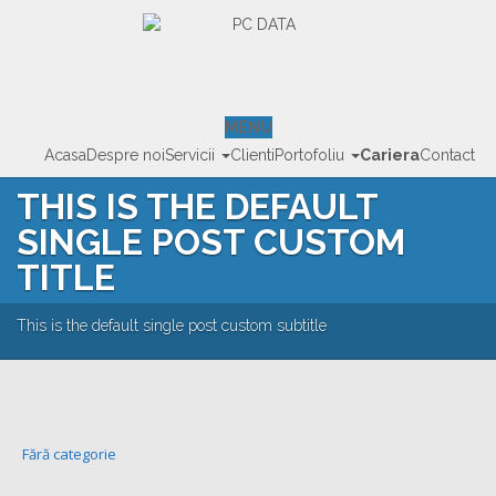
MENU
Acasa
Despre noi
Servicii
Clienti
Portofoliu
Cariera
Contact
THIS IS THE DEFAULT
SINGLE POST CUSTOM
TITLE
This is the default single post custom subtitle
Fără categorie