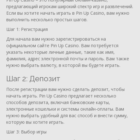
предлагающий игрокам широкий спектр игр и развлечений.
Если вы хотите начать играть в Pin Up Casino, вам нужно
выполнить несколько простых шагов.
Шаг 1: Регистрация
Для начала вам нужно зарегистрироваться на
официальном сайте Pin Up Casino. Вам потребуется
указать некоторые личные данные, такие как имя,
фамилия, адрес электронной почты и пароль. Вам также
нужно выбрать валюту, в которой вы будете играть.
Шаг 2: Депозит
После регистрации вам нужно сделать депозит, чтобы
начать играть. Pin Up Casino предлагает несколько
способов депозита, включая банковские карты,
электронные кошельки и системы онлайн-оплаты. Вам
нужно выбрать удобный для вас способ и внести сумму,
которую вы хотите играть.
Шаг 3: Выбор игры