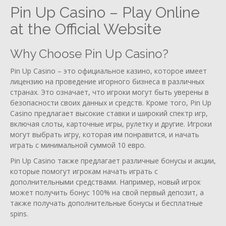
Pin Up Casino – Play Online
at the Official Website
Why Choose Pin Up Casino?
Pin Up Casino – это официальное казино, которое имеет
лицензию на проведение игорного бизнеса в различных
странах. Это означает, что игроки могут быть уверены в
безопасности своих данных и средств. Кроме того, Pin Up
Casino предлагает высокие ставки и широкий спектр игр,
включая слоты, карточные игры, рулетку и другие. Игроки
могут выбрать игру, которая им понравится, и начать
играть с минимальной суммой 10 евро.
Pin Up Casino также предлагает различные бонусы и акции,
которые помогут игрокам начать играть с
дополнительными средствами. Например, новый игрок
может получить бонус 100% на свой первый депозит, а
также получать дополнительные бонусы и бесплатные
spins.