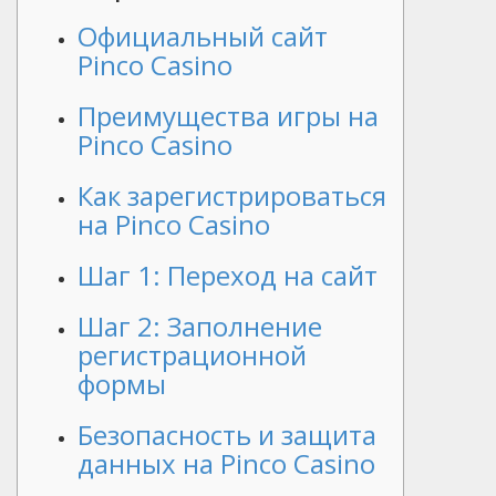
Официальный сайт
Pinco Casino
Преимущества игры на
Pinco Casino
Как зарегистрироваться
на Pinco Casino
Шаг 1: Переход на сайт
Шаг 2: Заполнение
регистрационной
формы
Безопасность и защита
данных на Pinco Casino