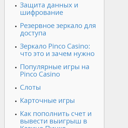
Защита данных и
шифрование
Резервное зеркало для
доступа
Зеркало Pinco Casino:
что это и зачем нужно
Популярные игры на
Pinco Casino
Слоты
Карточные игры
Как пополнить счет и
вывести выигрыш в