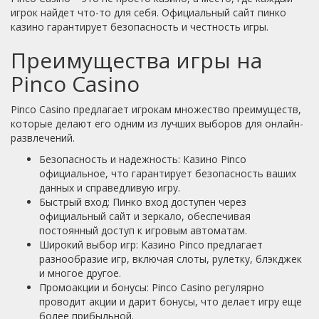
игрок найдет что-то для себя. Официальный сайт пинко
казино гарантирует безопасность и честность игры.
Преимущества игры на
Pinco Casino
Pinco Casino предлагает игрокам множество преимуществ,
которые делают его одним из лучших выборов для онлайн-
развлечений.
Безопасность и надежность: Казино Pinco
официальное, что гарантирует безопасность ваших
данных и справедливую игру.
Быстрый вход: Пинко вход доступен через
официальный сайт и зеркало, обеспечивая
постоянный доступ к игровым автоматам.
Широкий выбор игр: Казино Pinco предлагает
разнообразие игр, включая слоты, рулетку, блэкджек
и многое другое.
Промоакции и бонусы: Pinco Casino регулярно
проводит акции и дарит бонусы, что делает игру еще
более прибыльной.