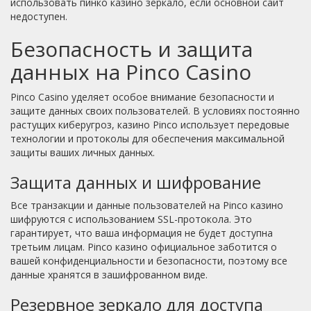
использовать пинко казино зеркало, если основной сайт
недоступен.
Безопасность и защита
данных на Pinco Casino
Pinco Casino уделяет особое внимание безопасности и
защите данных своих пользователей. В условиях постоянно
растущих киберугроз, казино Pinco использует передовые
технологии и протоколы для обеспечения максимальной
защиты ваших личных данных.
Защита данных и шифрование
Все транзакции и данные пользователей на Pinco казино
шифруются с использованием SSL-протокола. Это
гарантирует, что ваша информация не будет доступна
третьим лицам. Pinco казино официальное заботится о
вашей конфиденциальности и безопасности, поэтому все
данные хранятся в зашифрованном виде.
Резервное зеркало для доступа