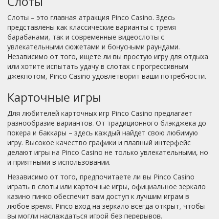
Слоты
Слоты – это главная атракция Pinco Casino. Здесь
представлены как классические варианты с тремя
барабанами, так и современные видеослоты с
увлекательными сюжетами и бонусными раундами.
Независимо от того, ищете ли вы простую игру для отдыха
или хотите испытать удачу в слотах с прогрессивным
джекпотом, Pinco Casino удовлетворит ваши потребности.
Карточные игры
Для любителей карточных игр Pinco Casino предлагает
разнообразие вариантов. От традиционного блэкджека до
покера и баккары – здесь каждый найдет свою любимую
игру. Высокое качество графики и плавный интерфейс
делают игры на Pinco Casino не только увлекательными, но
и приятными в использовании.
Независимо от того, предпочитаете ли вы Pinco Casino
играть в слоты или карточные игры, официальное зеркало
казино пинко обеспечит вам доступ к лучшим играм в
любое время. Pinco вход на зеркало всегда открыт, чтобы
вы могли наслаждаться игрой без перерывов.