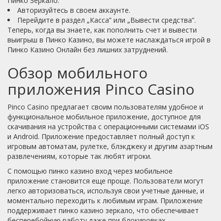
Пинко Зеркало.
Авторизуйтесь в своем аккаунте.
Перейдите в раздел „Касса” или „Вывести средства”.
Теперь, когда вы знаете, как пополнить счет и вывести
выигрыш в Пинко Казино, вы можете наслаждаться игрой в
Пинко Казино Онлайн без лишних затруднений.
Обзор мобильного
приложения Pinco Casino
Pinco Casino предлагает своим пользователям удобное и
функциональное мобильное приложение, доступное для
скачивания на устройства с операционными системами iOS
и Android. Приложение предоставляет полный доступ к
игровым автоматам, рулетке, блэкджеку и другим азартным
развлечениям, которые так любят игроки.
С помощью пинко казино вход через мобильное
приложение становится еще проще. Пользователи могут
легко авторизоваться, используя свои учетные данные, и
моментально переходить к любимым играм. Приложение
поддерживает пинко казино зеркало, что обеспечивает
бесперебойную работу даже при блокировках.