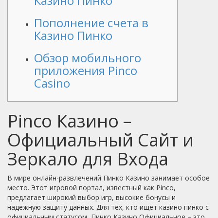
Казино Пинко
Пополнение счета в
Казино Пинко
Обзор мобильного
приложения Pinco
Casino
Pinco Казино –
Официальный Сайт и
Зеркало для Входа
В мире онлайн-развлечений Пинко Казино занимает особое
место. Этот игровой портал, известный как Pinco,
предлагает широкий выбор игр, высокие бонусы и
надежную защиту данных. Для тех, кто ищет казино пинко с
официальным статусом, Пинко Казино Официальное – это