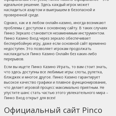
идеальное решение. Здесь каждый игрок может
насладиться азартом и выигрышем в безопасной и
проверенной среде.
Однако, как и в любом онлайн-казино, иногда возникают
проблемы с доступом к основному сайту. В таких случаях
Пинко Зеркало становится незаменимым инструментом.
Пинко Казино Вход через зеркало обеспечивает
бесперебойную игру, даже если основной сайт временно
недоступен. Это позволяет игрокам продолжать
наслаждаться Пинко Казино Онлайн без каких-либо
перерывов.
Если вы ищете Пинко Казино Играть, то вам стоит знать,
что здесь доступны все любимые игры: слоты, рулетка,
блэкджек и многое другое. Пинко Казино гарантирует
высокое качество графики и плавное функционирование,
что делает игровой процесс максимально приятным. Не
упустите шанс стать частью этого увлекательного мира –
Пинко Вход открыт для всех!
Официальный сайт Pinco