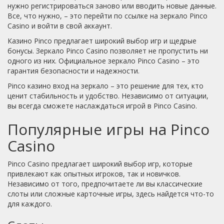
нужно регистрироваться заново или вводить новые данные.
Все, что нужно, – это перейти по ссылке на зеркало Pinco
Casino и войти в свой аккаунт.
Казино Pinco предлагает широкий выбор игр и щедрые
бонусы. Зеркало Pinco Casino позволяет не пропустить ни
одного из них. Официальное зеркало Pinco Casino – это
гарантия безопасности и надежности.
Pinco казино вход на зеркало – это решение для тех, кто
ценит стабильность и удобство. Независимо от ситуации,
вы всегда сможете наслаждаться игрой в Pinco Casino.
Популярные игры на Pinco
Casino
Pinco Casino предлагает широкий выбор игр, которые
привлекают как опытных игроков, так и новичков.
Независимо от того, предпочитаете ли вы классические
слоты или сложные карточные игры, здесь найдется что-то
для каждого.