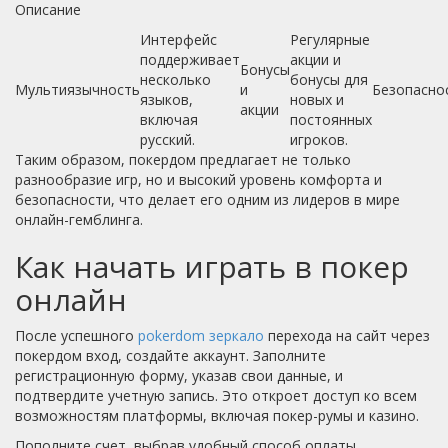
Описание
Интерфейс
Регулярные
поддерживает
акции и
Бонусы
несколько
бонусы для
Мультиязычность
и
Безопасно
языков,
новых и
акции
включая
постоянных
русский.
игроков.
Таким образом, покердом предлагает не только
разнообразие игр, но и высокий уровень комфорта и
безопасности, что делает его одним из лидеров в мире
онлайн-гемблинга.
Как начать играть в покер
онлайн
После успешного
pokerdom зеркало
перехода на сайт через
покердом вход, создайте аккаунт. Заполните
регистрационную форму, указав свои данные, и
подтвердите учетную запись. Это откроет доступ ко всем
возможностям платформы, включая покер-румы и казино.
Пополните счет, выбрав удобный способ оплаты.