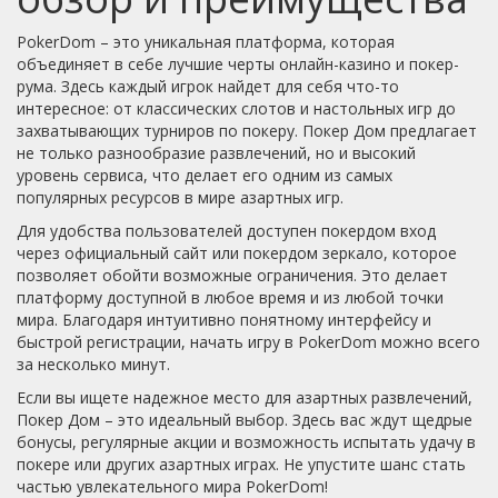
PokerDom – это уникальная платформа, которая
объединяет в себе лучшие черты онлайн-казино и покер-
рума. Здесь каждый игрок найдет для себя что-то
интересное: от классических слотов и настольных игр до
захватывающих турниров по покеру. Покер Дом предлагает
не только разнообразие развлечений, но и высокий
уровень сервиса, что делает его одним из самых
популярных ресурсов в мире азартных игр.
Для удобства пользователей доступен покердом вход
через официальный сайт или покердом зеркало, которое
позволяет обойти возможные ограничения. Это делает
платформу доступной в любое время и из любой точки
мира. Благодаря интуитивно понятному интерфейсу и
быстрой регистрации, начать игру в PokerDom можно всего
за несколько минут.
Если вы ищете надежное место для азартных развлечений,
Покер Дом – это идеальный выбор. Здесь вас ждут щедрые
бонусы, регулярные акции и возможность испытать удачу в
покере или других азартных играх. Не упустите шанс стать
частью увлекательного мира PokerDom!