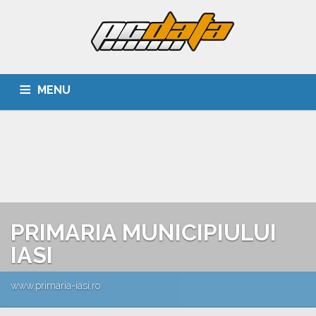
MENU
ACASA
DESPRE NOI
SERVICII
CLIENTI
PORTOFOLIU
CARIERA
CONTACT
PRIMARIA MUNICIPIULUI
IASI
www.primaria-iasi.ro