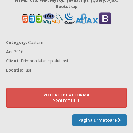
HTML, CSS, PHP, MySQL, JavaScript, JQuery, Ajax,
Bootstrap
Category:
Custom
An:
2016
Client:
Primaria Municipiului Iasi
Locatie:
Iasi
VIZITATI PLATFORMA
PROIECTULUI
Pagina urmatoare