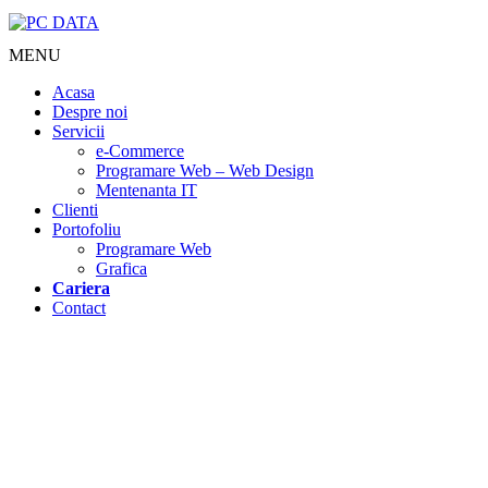
MENU
Acasa
Despre noi
Servicii
e-Commerce
Programare Web – Web Design
Mentenanta IT
Clienti
Portofoliu
Programare Web
Grafica
Cariera
Contact