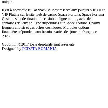
unique.
Il est à noter que le Cashback VIP est réservé aux joueurs VIP Or et
VIP Platine sur le site web de casino Space Fortuna. Space Fortuna
Casino est la destination de casino en ligne ultime, avec des
centaines de jeux en ligne disponibles sur Space Fortuna 1 parmi
lesquels choisir et des offres cosmiques. Multiples options
financières répondent aux besoins variés des joueurs français en
2025.
Copyright ©2017 toate drepturile sunt rezervate
Designed by
PCDATA ROMANIA