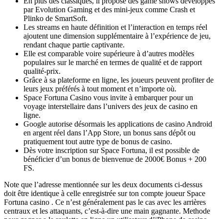
En plus des classiques, il propose des game shows développés
par Evolution Gaming et des mini-jeux comme Crash et
Plinko de SmartSoft.
Les streams en haute définition et l’interaction en temps réel
ajoutent une dimension supplémentaire à l’expérience de jeu,
rendant chaque partie captivante.
Elle est comparable voire supérieure à d’autres modèles
populaires sur le marché en termes de qualité et de rapport
qualité-prix.
Grâce à sa plateforme en ligne, les joueurs peuvent profiter de
leurs jeux préférés à tout moment et n’importe où.
Space Fortuna Casino vous invite à embarquer pour un
voyage interstellaire dans l’univers des jeux de casino en
ligne.
Google autorise désormais les applications de casino Android
en argent réel dans l’App Store, un bonus sans dépôt ou
pratiquement tout autre type de bonus de casino.
Dès votre inscription sur Space Fortuna, il est possible de
bénéficier d’un bonus de bienvenue de 2000€ Bonus + 200
FS.
Note que l’adresse mentionnée sur les deux documents ci-dessus
doit être identique à celle enregistrée sur ton compte joueur Space
Fortuna casino . Ce n’est généralement pas le cas avec les arrières
centraux et les attaquants, c’est-à-dire une main gagnante. Methode