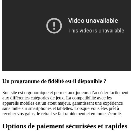
Un programme de fidélité est-il disponible ?
Son site est ergonomique et permet aux joueurs d’accéder facilement
aux différentes catégories de jeux. La compatibilité avec les
appareils mobiles est un atout majeur, garantissant une expérience
sans faille sur smartphones et tablettes. Lorsque vous êtes prêt à
récolter vos gains, le retrait se fait rapidement et en toute sécurité.
Options de paiement sécurisées et rapides