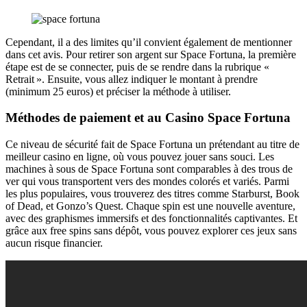
Cependant, il a des limites qu’il convient également de mentionner
dans cet avis. Pour retirer son argent sur Space Fortuna, la première
étape est de se connecter, puis de se rendre dans la rubrique «
Retrait ». Ensuite, vous allez indiquer le montant à prendre
(minimum 25 euros) et préciser la méthode à utiliser.
Méthodes de paiement et au Casino Space Fortuna
Ce niveau de sécurité fait de Space Fortuna un prétendant au titre de
meilleur casino en ligne, où vous pouvez jouer sans souci. Les
machines à sous de Space Fortuna sont comparables à des trous de
ver qui vous transportent vers des mondes colorés et variés. Parmi
les plus populaires, vous trouverez des titres comme Starburst, Book
of Dead, et Gonzo’s Quest. Chaque spin est une nouvelle aventure,
avec des graphismes immersifs et des fonctionnalités captivantes. Et
grâce aux free spins sans dépôt, vous pouvez explorer ces jeux sans
aucun risque financier.