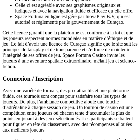
Celle-ci est agréable avec ses graphismes originaux et
ludiques et avec la navigation fluide et efficace qu’elle offre.
Space Fortuna en ligne est géré par InovaPlay B.V, qui est
autorisé et réglementé par le gouvernement de Curaçao.
Cette licence garantit que la plateforme est conforme à la loi et que
les joueurs respectent normes mondiales en matière d’éthique et de
jeu. Le fait d’avoir une licence de Curaçao signifie que le site suit les
principes de fair-play et de transparence et s’efforce de maintenir
l’intégrité de ses offres de jeu. Space Fortuna Casino invite les
joueurs à une aventure spatiale extraordinaire, mêlant jeu et science-
fiction.
Connexion / Inscription
Avec une variété de formats, des prix attractifs et une plateforme
fluide, ces tournois sont conçus pour satisfaire tous les types de
joueurs. De plus, l’ambiance compétitive ajoute une touche
d’adrénaline à chaque session de jeu. Un tournoi de casino est une
compétition entre joueurs où chacun tente d’accumuler le plus de
points en jouant à des jeux sélectionnés. Les participants se battent
pour figurer en tête du classement, avec des récompenses allouées
aux meilleurs joueurs.