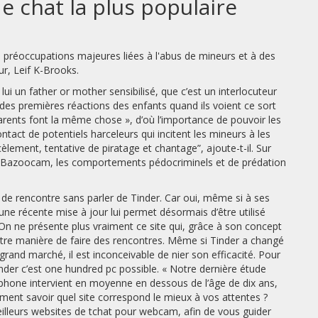
de chat la plus populaire
préoccupations majeures liées à l'abus de mineurs et à des
ur, Leif K-Brooks.
de lui un father or mother sensibilisé, que c’est un interlocuteur
 des premières réactions des enfants quand ils voient ce sort
rents font la même chose », d’où l’importance de pouvoir les
ntact de potentiels harceleurs qui incitent les mineurs à les
èlement, tentative de piratage et chantage”, ajoute-t-il. Sur
 Bazoocam, les comportements pédocriminels et de prédation
 de rencontre sans parler de Tinder. Car oui, même si à ses
une récente mise à jour lui permet désormais d’être utilisé
r. On ne présente plus vraiment ce site qui, grâce à son concept
re manière de faire des rencontres. Même si Tinder a changé
„grand marché, il est inconceivable de nier son efficacité. Pour
nder c’est one hundred pc possible. « Notre dernière étude
tphone intervient en moyenne en dessous de l’âge de dix ans,
mment savoir quel site correspond le mieux à vos attentes ?
eilleurs websites de tchat pour webcam, afin de vous guider