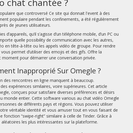
o chat chantée ?
opulaire que controversé Ce site qui donnait l'event à des
rement populaire pendant les confinements, a été régulièrement
rès de jeunes utilisateurs.
es d’appareils, qu’il s’agisse d’un téléphone mobile, d’un PC ou
importe quelle possibility de communication avec les autres,
o en tête-à-tête ou les appels vidéo de groupe. Pour rendre
vous permet d’utiliser des emojis et des gifs. Offre la
out moment pour démarrer une conversation privée.
ent Inapproprié Sur Omegle ?
tion des rencontres en ligne manquent à beaucoup.
s expériences similaires, voire supérieures. Cet article
gle, conçues pour satisfaire diverses préférences et désirs
 monde entier. Cette software various au chat vidéo Omegle
rsonnes de différents pays et régions. Vous pouvez utiliser
tre véritable identité et vous amuser tout en vous faisant de
nction “swipe-right” similaire à celle de Tinder. Grâce à
s aléatoires les plus intéressantes sur la plateforme.