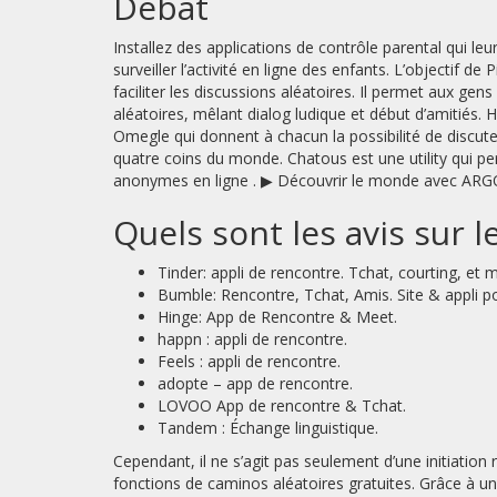
Débat
Installez des applications de contrôle parental qui leu
surveiller l’activité en ligne des enfants. L’objectif de
faciliter les discussions aléatoires. Il permet aux ge
aléatoires, mêlant dialog ludique et début d’amitiés
Omegle qui donnent à chacun la possibilité de discut
quatre coins du monde. Chatous est une utility qui p
anonymes en ligne . ▶ Découvrir le monde avec ARG
Quels sont les avis sur 
Tinder: appli de rencontre. Tchat, courting, et 
Bumble: Rencontre, Tchat, Amis. Site & appli p
Hinge: App de Rencontre & Meet.
happn : appli de rencontre.
Feels : appli de rencontre.
adopte – app de rencontre.
LOVOO App de rencontre & Tchat.
Tandem : Échange linguistique.
Cependant, il ne s’agit pas seulement d’une initiation
fonctions de caminos aléatoires gratuites. Grâce à un