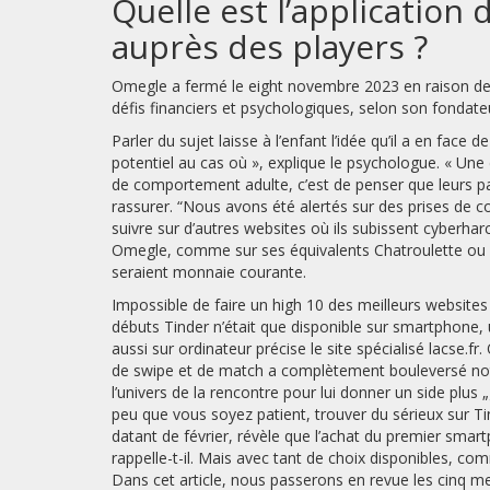
Quelle est l’application 
auprès des players ?
Omegle a fermé le eight novembre 2023 en raison de 
défis financiers et psychologiques, selon son fondate
Parler du sujet laisse à l’enfant l’idée qu’il a en face 
potentiel au cas où », explique le psychologue. « Une
de comportement adulte, c’est de penser que leurs pa
rassurer. “Nous avons été alertés sur des prises de co
suivre sur d’autres websites où ils subissent cyberharc
Omegle, comme sur ses équivalents Chatroulette ou
seraient monnaie courante.
Impossible de faire un high 10 des meilleurs websites
débuts Tinder n’était que disponible sur smartphone, 
aussi sur ordinateur précise le site spécialisé lacse.f
de swipe et de match a complètement bouleversé not
l’univers de la rencontre pour lui donner un side plus 
peu que vous soyez patient, trouver du sérieux sur Ti
datant de février, révèle que l’achat du premier smar
rappelle-t-il. Mais avec tant de choix disponibles, co
Dans cet article, nous passerons en revue les cinq m