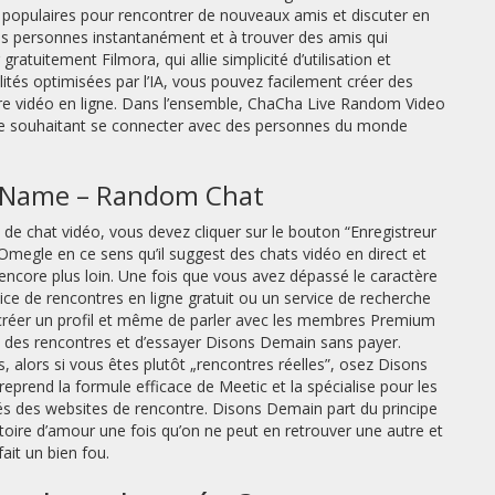
s populaires pour rencontrer de nouveaux amis et discuter en
lles personnes instantanément et à trouver des amis qui
uitement Filmora, qui allie simplicité d’utilisation et
ités optimisées par l’IA, vous pouvez facilement créer des
tre vidéo en ligne. Dans l’ensemble, ChaCha Live Random Video
ne souhaitant se connecter avec des personnes du monde
eo Name – Random Chat
 de chat vidéo, vous devez cliquer sur le bouton “Enregistreur
 à Omegle en ce sens qu’il suggest des chats vidéo en direct et
encore plus loin. Une fois que vous avez dépassé le caractère
vice de rencontres en ligne gratuit ou un service de recherche
se créer un profil et même de parler avec les membres Premium
faire des rencontres et d’essayer Disons Demain sans payer.
, alors si vous êtes plutôt „rencontres réelles”, osez Disons
rend la formule efficace de Meetic et la spécialise pour les
iés des websites de rencontre. Disons Demain part du principe
stoire d’amour une fois qu’on ne peut en retrouver une autre et
ait un bien fou.