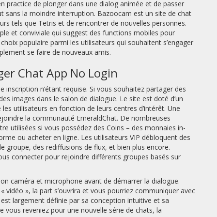
 en practice de plonger dans une dialog animée et de passer
out sans la moindre interruption. Bazoocam est un site de chat
eurs tels que Tetris et de rencontrer de nouvelles personnes.
ple et conviviale qui suggest des functions mobiles pour
hoix populaire parmi les utilisateurs qui souhaitent s’engager
implement se faire de nouveaux amis.
er Chat App No Login
inscription n’étant requise. Si vous souhaitez partager des
s images dans le salon de dialogue. Le site est doté d’un
es utilisateurs en fonction de leurs centres d’intérêt. Une
r rejoindre la communauté EmeraldChat. De nombreuses
re utilisées si vous possédez des Coins – des monnaies in-
orme ou acheter en ligne. Les utilisateurs VIP débloquent des
 groupe, des rediffusions de flux, et bien plus encore.
 vous connecter pour rejoindre différents groupes basés sur
’option caméra et microphone avant de démarrer la dialogue.
 « vidéo », la part s’ouvrira et vous pourriez communiquer avec
e est largement définie par sa conception intuitive et sa
ue vous reveniez pour une nouvelle série de chats, la