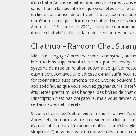
d’un chat à l’autre se fait en douceur. Imaginez-vous
sans effort à la suivante lorsque vous êtes prêt, le t
en ligne qui counsel de participer à des jeux multijou
CamSurf est une plateforme de chat en ligne très sim
Android et iOS. Lancé en 2011, il s’impose comme un c
dans le chat vidéo, flirter, faire des rencontres ou s
Chathub – Random Chat Strang
Meetzur s’engage à préserver votre anonymat, aucune 
informations supplémentaires, vous pouvez envoyer de
système de mise en relation automatisé qui connecte l
easy inscription avec une adresse e-mail suffit pou
fonctionnalités supplémentaires de LiveMe peuvent êt
app spécifiques que vous pouvez gagner sur la platef
étiquettes premium, des badges, des boîtes de chat de
L’inscription n’est pas obligatoire, mais vous devrez
certains sujets et intérêts.
Si vous choisissez l’option vidéo, il faudra activer l
Après cela, démarrez votre chat vidéo en cliquant sur
d’autres utilisateurs. L’expérience utilisateur d’Omegl
simplicité. Que vous soyez un nouvel utilisateur ou q