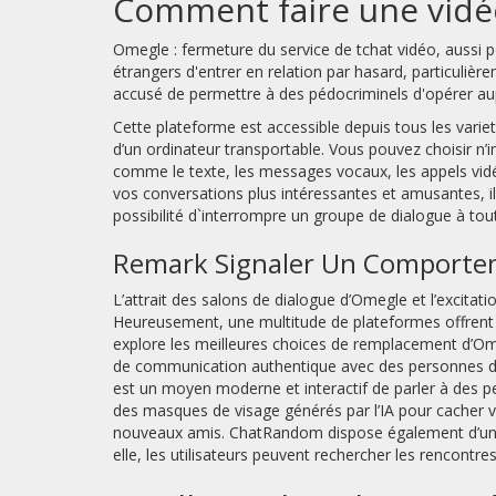
Comment faire une vidé
Omegle : fermeture du service de tchat vidéo, aussi p
étrangers d'entrer en relation par hasard, particuliè
accusé de permettre à des pédocriminels d'opérer aup
Cette plateforme est accessible depuis tous les varieti
d’un ordinateur transportable. Vous pouvez choisir n’
comme le texte, les messages vocaux, les appels vidé
vos conversations plus intéressantes et amusantes, il 
possibilité d`interrompre un groupe de dialogue à t
Remark Signaler Un Comportem
L’attrait des salons de dialogue d’Omegle et l’excita
Heureusement, une multitude de plateformes offrent de
explore les meilleures choices de remplacement d’Ome
de communication authentique avec des personnes du
est un moyen moderne et interactif de parler à des pe
des masques de visage générés par l’IA pour cacher vo
nouveaux amis. ChatRandom dispose également d’une fo
elle, les utilisateurs peuvent rechercher les rencontre