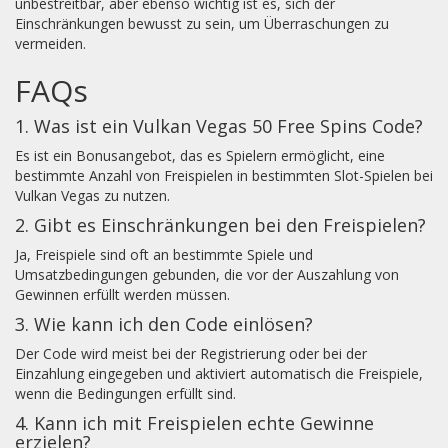
unbestreitbar, aber ebenso wichtig ist es, sich der
Einschränkungen bewusst zu sein, um Überraschungen zu
vermeiden.
FAQs
1. Was ist ein Vulkan Vegas 50 Free Spins Code?
Es ist ein Bonusangebot, das es Spielern ermöglicht, eine
bestimmte Anzahl von Freispielen in bestimmten Slot-Spielen bei
Vulkan Vegas zu nutzen.
2. Gibt es Einschränkungen bei den Freispielen?
Ja, Freispiele sind oft an bestimmte Spiele und
Umsatzbedingungen gebunden, die vor der Auszahlung von
Gewinnen erfüllt werden müssen.
3. Wie kann ich den Code einlösen?
Der Code wird meist bei der Registrierung oder bei der
Einzahlung eingegeben und aktiviert automatisch die Freispiele,
wenn die Bedingungen erfüllt sind.
4. Kann ich mit Freispielen echte Gewinne
erzielen?