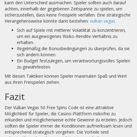
kann den Unterschied ausmachen. Spieler sollten auch darauf
achten, innerhalb der gegebenen Zeitspanne zu spielen, um
sicherzustellen, dass keine Freispiele verfallen. Eine strategische
Herangehensweise könnte darin bestehen:
vulkan vegas
Sich auf Spiele mit mittlerer Volatilität zu konzentrieren,
um ein ausgewogenes Risiko-Rendite-Verhältnis zu
erhalten.
Regelmäßig die Bonusbedingungen zu überprüfen, da sie
sich ändern können.
Ein Budget festzulegen, um verantwortungsvolles Spielen
zu gewährleisten.
Mit diesen Taktiken können Spieler maximalen Spaß und Wert
aus ihren Freispielen ziehen.
Fazit
Der Vulkan Vegas 50 Free Spins Code ist eine attraktive
Möglichkeit für Spieler, die Casino-Plattform risikofrei zu
erkunden und möglicherweise echte Gewinne zu erzielen. Jedoch
sollten die Spieler immer die Konditionen aufmerksam lesen und
entsprechend strategisch vorgehen. Die Vorteile sind