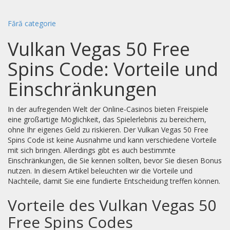
Fără categorie
Vulkan Vegas 50 Free
Spins Code: Vorteile und
Einschränkungen
In der aufregenden Welt der Online-Casinos bieten Freispiele
eine großartige Möglichkeit, das Spielerlebnis zu bereichern,
ohne Ihr eigenes Geld zu riskieren. Der Vulkan Vegas 50 Free
Spins Code ist keine Ausnahme und kann verschiedene Vorteile
mit sich bringen. Allerdings gibt es auch bestimmte
Einschränkungen, die Sie kennen sollten, bevor Sie diesen Bonus
nutzen. In diesem Artikel beleuchten wir die Vorteile und
Nachteile, damit Sie eine fundierte Entscheidung treffen können.
Vorteile des Vulkan Vegas 50
Free Spins Codes