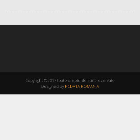
Copyright ©2017 toate drepturile sunt rezervate
Designed by
PCDATA ROMANIA