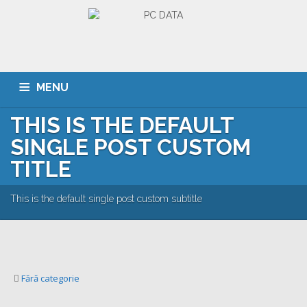
MENU
THIS IS THE DEFAULT
ACASA
DESPRE NOI
SERVICII
CLIENTI
SINGLE POST CUSTOM
PORTOFOLIU
CARIERA
CONTACT
TITLE
This is the default single post custom subtitle
Fără categorie