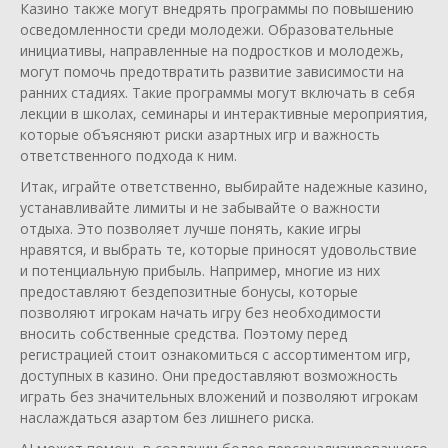
Казино также могут внедрять программы по повышению
осведомленности среди молодежи. Образовательные
инициативы, направленные на подростков и молодежь,
могут помочь предотвратить развитие зависимости на
ранних стадиях. Такие программы могут включать в себя
лекции в школах, семинары и интерактивные мероприятия,
которые объясняют риски азартных игр и важность
ответственного подхода к ним.
Итак, играйте ответственно, выбирайте надежные казино,
устанавливайте лимиты и не забывайте о важности
отдыха. Это позволяет лучше понять, какие игры
нравятся, и выбрать те, которые приносят удовольствие
и потенциальную прибыль. Например, многие из них
предоставляют бездепозитные бонусы, которые
позволяют игрокам начать игру без необходимости
вносить собственные средства. Поэтому перед
регистрацией стоит ознакомиться с ассортиментом игр,
доступных в казино. Они предоставляют возможность
играть без значительных вложений и позволяют игрокам
наслаждаться азартом без лишнего риска.