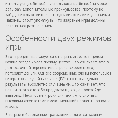
использующих биткойн. Использование биткойна может
дать вам дополнительные преимущества, поэтому не
забудьте ознакомиться с текущими акциями и условиями.
Наконец, стоит упомянуть, что азартные игры должны
оставаться развлечением.
Особенности двух режимов
игры
Этот процент варьируется от игры к игре, но в целом
казино всегда имеет преимущество. Это означает, что в
долгосрочной перспективе игроки, скорее всего,
потеряют деньги. Однако современные слоты используют
генераторы случайных чисел (ГСЧ), которые делают
результаты абсолютно случайными. Это означает, что
нет никакого способа предсказать, когда произойдет
выигрыш. Некоторые игроки считают, что слоты с
высокими джекпотами имеют меньший процент возврата
игроку.
Быстрые и безопасные транзакции являются важным