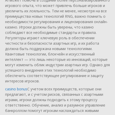
AI может помочь в создании более персонализированного
игрового опыта, что может привлечь больше игроков и
увеличить их лояльность. Тем не менее, несмотря на все
преимущества новых технологий RNG, важно помнить о
необходимости регулирования и лицензирования онлайн-
казино. Игроки должны быть уверены, что казино
соблюдают все необходимые стандарты и правила.
Регуляторы играют ключевую роль в обеспечении
честности и безопасности азартных игр, и их работа
должна быть поддержана новыми технологиями.
Квантовые технологии, блокчейн и искусственный
интеллект — это лишь некоторые из инноваций, которые
могут изменить облик индустрии азартных игр. Однако для
успешного внедрения этих технологий необходимо
обеспечить соответствующее регулирование и защиту
интересов игроков.
casino bonus
С учетом всех преимуществ, которые они
предлагают, и с учетом рисков, связанных с азартными
играми, игроки должны подходить к этому процессу
ответственно. Обучение, анализ и разумное управление
банкроллом помогут игрокам наслаждаться живыми