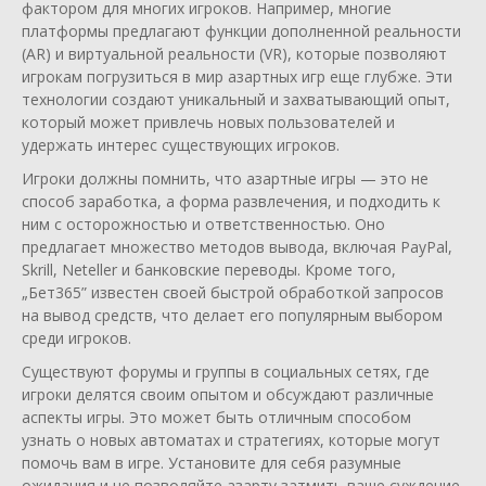
фактором для многих игроков. Например, многие
платформы предлагают функции дополненной реальности
(AR) и виртуальной реальности (VR), которые позволяют
игрокам погрузиться в мир азартных игр еще глубже. Эти
технологии создают уникальный и захватывающий опыт,
который может привлечь новых пользователей и
удержать интерес существующих игроков.
Игроки должны помнить, что азартные игры — это не
способ заработка, а форма развлечения, и подходить к
ним с осторожностью и ответственностью. Оно
предлагает множество методов вывода, включая PayPal,
Skrill, Neteller и банковские переводы. Кроме того,
„Бет365” известен своей быстрой обработкой запросов
на вывод средств, что делает его популярным выбором
среди игроков.
Существуют форумы и группы в социальных сетях, где
игроки делятся своим опытом и обсуждают различные
аспекты игры. Это может быть отличным способом
узнать о новых автоматах и стратегиях, которые могут
помочь вам в игре. Установите для себя разумные
ожидания и не позволяйте азарту затмить ваше суждение.