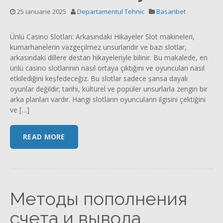
25 ianuarie 2025
Departamentul Tehnic
Basaribet
Ünlü Casino Slotları: Arkasındaki Hikayeler Slot makineleri,
kumarhanelerin vazgeçilmez unsurlarıdır ve bazı slotlar,
arkasındaki dillere destan hikayeleriyle bilinir. Bu makalede, en
ünlü casino slotlarının nasıl ortaya çıktığını ve oyuncuları nasıl
etkilediğini keşfedeceğiz. Bu slotlar sadece şansa dayalı
oyunlar değildir; tarihi, kültürel ve popüler unsurlarla zengin bir
arka planları vardır. Hangi slotların oyuncuların ilgisini çektiğini
ve […]
READ MORE
Методы пополнения
счета и вывода