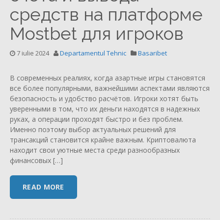
средств на платформе
Mostbet для игроков
7 iulie 2024
Departamentul Tehnic
Basaribet
В современных реалиях, когда азартные игры становятся
все более популярными, важнейшими аспектами являются
безопасность и удобство расчётов. Игроки хотят быть
уверенными в том, что их деньги находятся в надежных
руках, а операции проходят быстро и без проблем.
Именно поэтому выбор актуальных решений для
трансакций становится крайне важным. Криптовалюта
находит свои уютные места среди разнообразных
финансовых […]
READ MORE