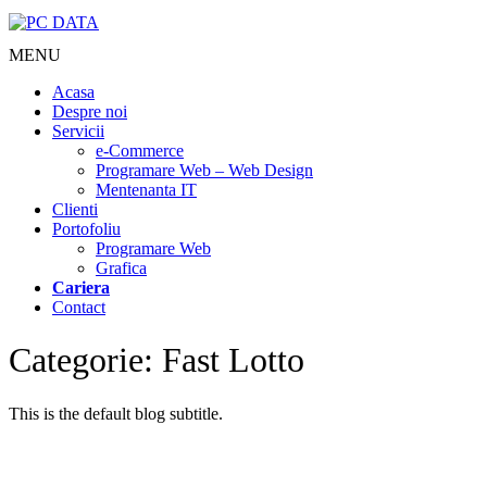
MENU
Acasa
Despre noi
Servicii
e-Commerce
Programare Web – Web Design
Mentenanta IT
Clienti
Portofoliu
Programare Web
Grafica
Cariera
Contact
Categorie: Fast Lotto
This is the default blog subtitle.