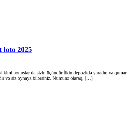
t loto 2025
i kimi bonuslar da sizin üçündür.İlkin depozitdə yaradın və qumar
edir və siz oynaya bilərsiniz. Nümunə olaraq, […]