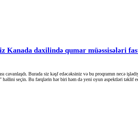
iz Kanada daxilində qumar müəssisələri fas
ı cavanlaşdı. Burada siz kəşf edəcəksiniz və bu proqramın necə işlədiy
llini seçin. Bu fərqlərin hər biri həm də yeni oyun aspektləri təklif 