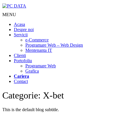
MENU
Acasa
Despre noi
Servicii
e-Commerce
Programare Web – Web Design
Mentenanta IT
Clienti
Portofoliu
Programare Web
Grafica
Cariera
Contact
Categorie: X-bet
This is the default blog subtitle.