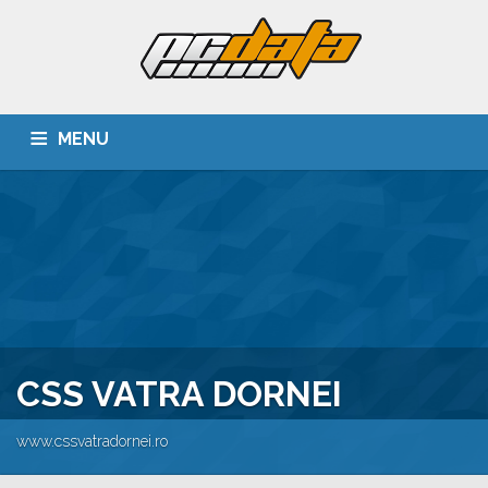
MENU
ACASA
DESPRE NOI
SERVICII
CLIENTI
PORTOFOLIU
CARIERA
CONTACT
CSS VATRA DORNEI
www.cssvatradornei.ro