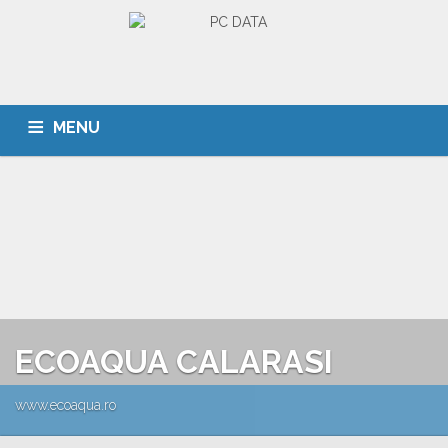
MENU
ACASA
DESPRE NOI
SERVICII
CLIENTI
PORTOFOLIU
CARIERA
CONTACT
ECOAQUA CALARASI
www.ecoaqua.ro