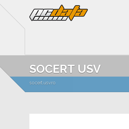
SOCERT USV
socert.usv.ro